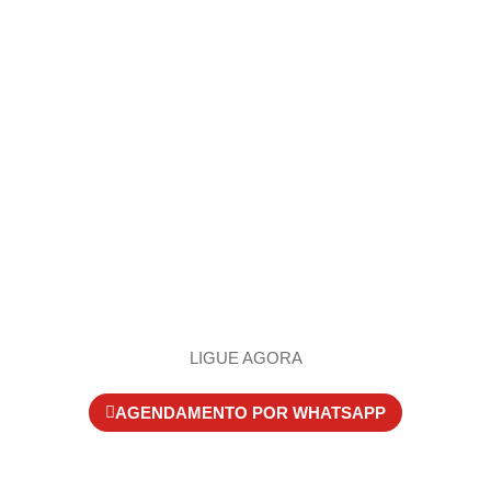
LABORATÓRIO DE EXAMES
CLÍNICOS
Há mais de 30 anos no mercado de análises clínicas,
temos certificação de controle de qualidade
DIAMANTE PLUS e realizamos mais de 3.000 tipos
de exames!
LIGUE AGORA
AGENDAMENTO POR WHATSAPP
UNIDADE:
JATAÍ