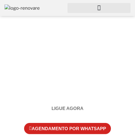
LABORATÓRIO DE EXAMES
CLÍNICOS
Há mais de 30 anos no mercado de análises
clínicas, temos certificação de controle de qualidade
DIAMENTE PLUS e realizamos mais de 3.000 tipos
de exames!
LIGUE AGORA
AGENDAMENTO POR WHATSAPP