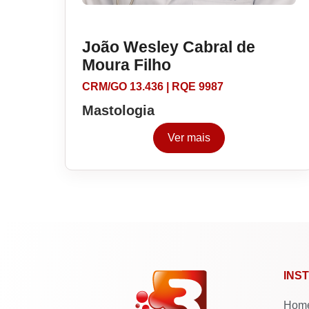
João Wesley Cabral de
Moura Filho
CRM/GO 13.436 | RQE 9987
Mastologia
Ver mais
INS
Hom