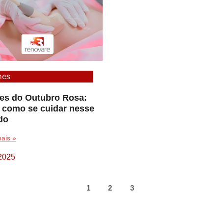
mes
s do Outubro Rosa:
 como se cuidar nesse
do
ais »
2025
1
2
3