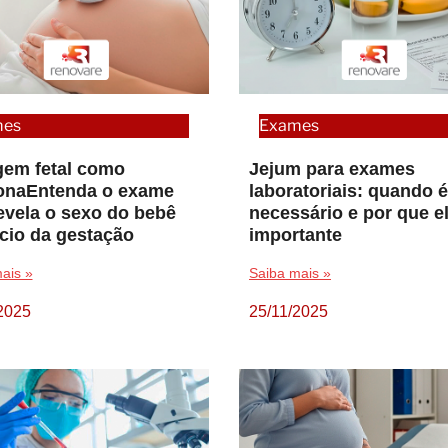
mes
Exames
em fetal como
Jejum para exames
onaEntenda o exame
laboratoriais: quando é
evela o sexo do bebê
necessário e por que e
ício da gestação
importante
ais »
Saiba mais »
2025
25/11/2025