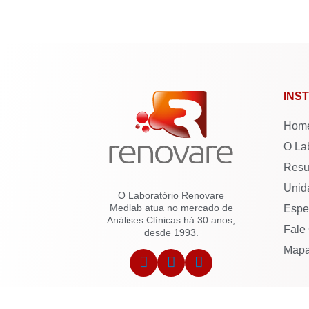
INS
Hom
O La
Resu
Unid
O Laboratório Renovare
Medlab atua no mercado de
Espe
Análises Clínicas há 30 anos,
Fale
desde 1993.
Mapa