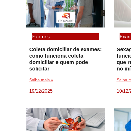
Exames
Exa
Coleta domiciliar de exames:
Sexag
como funciona coleta
funci
domiciliar e quem pode
que r
solicitar
no in
Saiba mais »
Saiba m
19/12/2025
10/12/