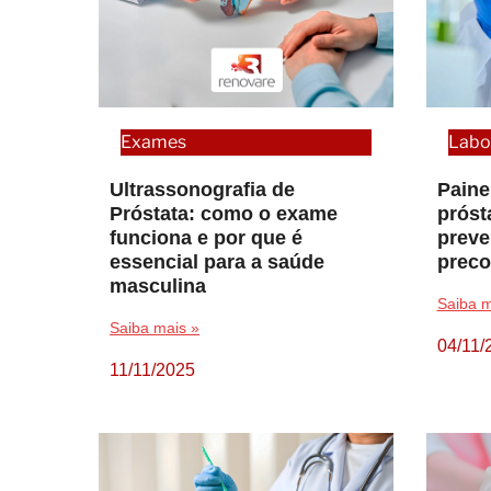
Exames
Labo
Ultrassonografia de
Paine
Próstata: como o exame
próst
funciona e por que é
preve
essencial para a saúde
preco
masculina
Saiba m
Saiba mais »
04/11/
11/11/2025