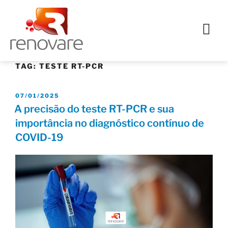
TAG:
TESTE RT-PCR
07/01/2025
A precisão do teste RT-PCR e sua
importância no diagnóstico contínuo de
COVID-19