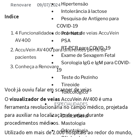
Hipertensão
Renovare
09/07/2024
Intolerância à lactose
Indice
Pesquisa de Antígeno para
COVID-19
4 Funcionalidades do scanner de veias AccuVein
Pré-Natal
AV400
PSA
RT-PCR para COVID-19
AccuVein AV400 para diferentes perfis de
Exame de Sexagem Fetal
pacientes
Sorologia IgG e IgM para COVID-
Conheça a Renovare
19
Teste do Pezinho
Tireoide
Você já ouviu falar em scanner de veias
Toxicológico
O
visualizador de veias
AccuVein AV400 é uma
ESPECIALIDADES
ferramenta revolucionária no campo médico, projetada
para auxiliar na localização de veias durante
Clínica Geral
procedimentos médicos.
Mastologia
Odontologia
Utilizado em mais de 2.000 hospitais ao redor do mundo,