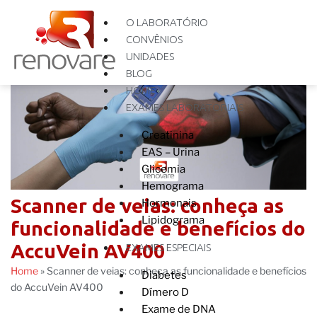
O LABORATÓRIO
CONVÊNIOS
UNIDADES
BLOG
HOME
EXAMES LABORATORIAIS
Creatinina
EAS – Urina
Glicemia
Hemograma
Scanner de veias: conheça as
Hormonais
Lipidograma
funcionalidade e benefícios do
AccuVein AV400
EXAMES ESPECIAIS
Home
»
Scanner de veias: conheça as funcionalidade e benefícios
Diabetes
do AccuVein AV400
Dímero D
Exame de DNA