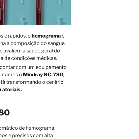
s e rápidos, o
hemograma
é
lha a composição do sangue,
e avaliem a saúde geral do
ma de condições médicas.
de, contar com um equipamento
sentamos o
Mindray BC-780
,
stá transformando o cenário
ratoriais.
780
tomático de hemograma,
dos e precisos com alta