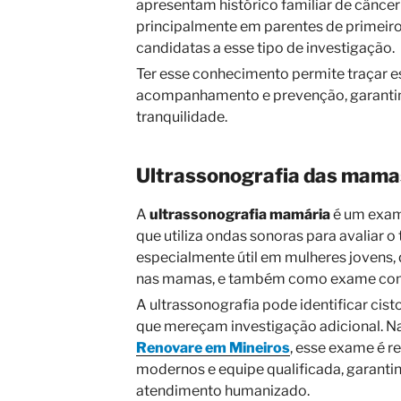
apresentam histórico familiar de cânce
principalmente em parentes de primeiro 
candidatas a esse tipo de investigação.
Ter esse conhecimento permite traçar e
acompanhamento e prevenção, garanti
tranquilidade.
Ultrassonografia das mama
A
ultrassonografia mamária
é um exam
que utiliza ondas sonoras para avaliar o
especialmente útil em mulheres jovens
nas mamas, e também como exame com
A ultrassonografia pode identificar cist
que mereçam investigação adicional. N
Renovare em Mineiros
, esse exame é 
modernos e equipe qualificada, garanti
atendimento humanizado.