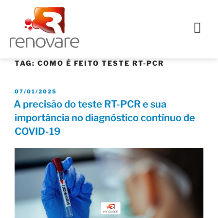
TAG:
COMO É FEITO TESTE RT-PCR
07/01/2025
A precisão do teste RT-PCR e sua
importância no diagnóstico contínuo de
COVID-19