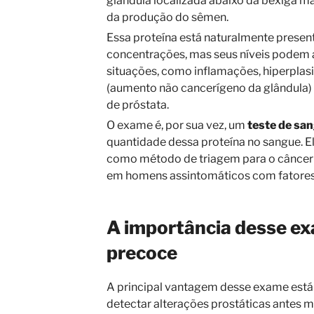
glândula localizada abaixo da bexiga ma
da produção do sêmen.
Essa proteína está naturalmente presen
concentrações, mas seus níveis podem
situações, como inflamações, hiperplas
(aumento não cancerígeno da glândula) 
de próstata.
O exame é, por sua vez, um
teste de sa
quantidade dessa proteína no sangue. E
como método de triagem para o câncer 
em homens assintomáticos com fatores 
A importância desse e
precoce
A principal vantagem desse exame está
detectar alterações prostáticas antes