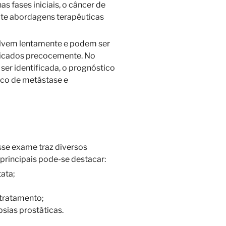
s fases iniciais, o câncer de
mite abordagens terapêuticas
olvem lentamente e podem ser
icados precocemente. No
er identificada, o prognóstico
sco de metástase e
se exame traz diversos
 principais pode-se destacar:
ata;
;
tratamento;
sias prostáticas.