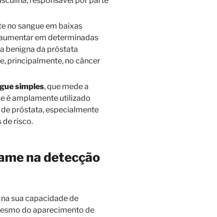
sculina, responsável por parte
te no sangue em baixas
 aumentar em determinadas
ia benigna da próstata
e, principalmente, no câncer
ngue simples
, que mede a
le é amplamente utilizado
de próstata, especialmente
de risco.
xame na detecção
 na sua capacidade de
 mesmo do aparecimento de