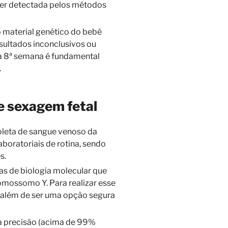
 ser detectada pelos métodos
 material genético do bebê
esultados inconclusivos ou
é a 8ª semana é fundamental
.
e sexagem fetal
oleta de sangue venoso da
boratoriais de rotina, sendo
s.
cas de biologia molecular que
omossomo Y. Para realizar esse
 além de ser uma opção segura
ta precisão (acima de 99%